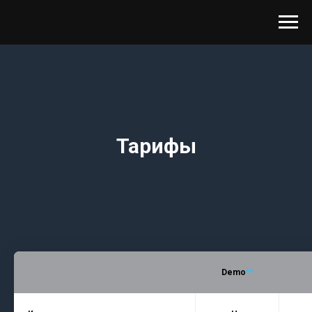
Тарифы
Demo
**