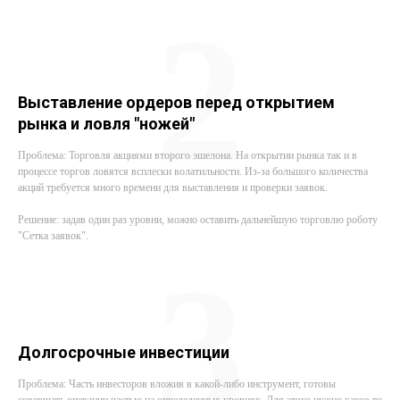
2
Выставление ордеров перед открытием
рынка и ловля "ножей"
Проблема: Торговля акциями второго эшелона. На открытии рынка так и в
процессе торгов ловятся всплески волатильности. Из-за большого количества
акций требуется много времени для выставления и проверки заявок.
Решение: задав один раз уровни, можно оставить дальнейшую торговлю роботу
"Сетка заявок".
3
Долгосрочные инвестиции
Проблема: Часть инвесторов вложив в какой-либо инструмент, готовы