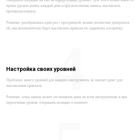
совершать операции частью на определенных уровнях. Для этого нужно какое-то
время уделять рынку каждый день и при исполнении заявки, выставлять
противоположную.
Решение: разобравшись один раз с программой, можно полностью довериться
ей, она автоматически будет выставлять приказы по заданному алгоритму.
4
Настройка своих уровней
Проблема: много уровней для каждого инструмента, не хватает денег для
выставления приказов.
Решение: сетка заявок может отслеживать цены по всем инструментам и при
пересечении уровня, открывать позицию в моменте.