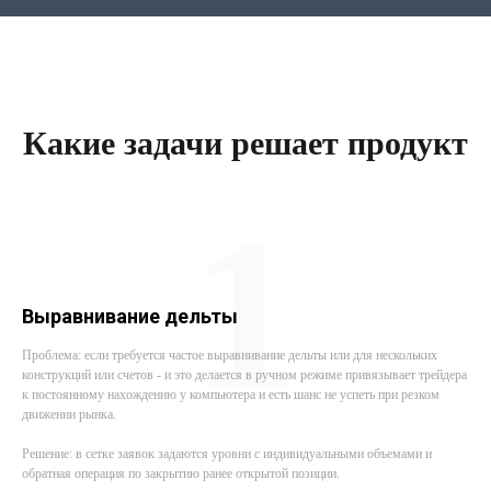
Какие задачи решает продукт
1
Выравнивание дельты
Проблема: если требуется частое выравнивание дельты или для нескольких
конструкций или счетов - и это делается в ручном режиме привязывает трейдера
к постоянному нахождению у компьютера и есть шанс не успеть при резком
движении рынка.
Решение: в сетке заявок задаются уровни с индивидуальными объемами и
обратная операция по закрытию ранее открытой позиции.