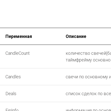
Переменная
Описание
CandleCount
количество свечей(ба
таймфрейму основног
Candles
свечи по основному 
Deals
список сделок по вс
FinInfo
информация по осно