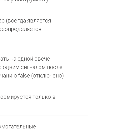
р (всегда является
реопределяется
ть на одной свече
с одним сигналом после
лчанию false (отключено)
формируется только в
омогательные