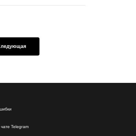
Следующая
шибки
 чате Telegram