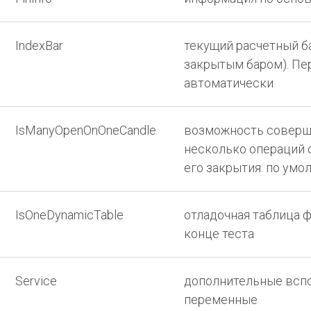
IndexBar
текущий расчетный ба
закрытым баром). Пе
автоматически
IsManyOpenOnOneCandle
возможность соверша
несколько операций 
его закрытия. по умо
IsOneDynamicTable
отладочная таблица 
конце теста
Service
дополнительные всп
переменные