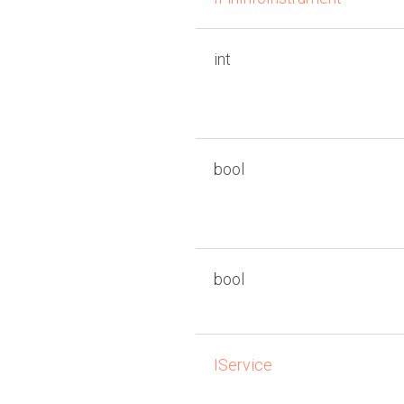
int
нных
биржи
bool
bool
IService