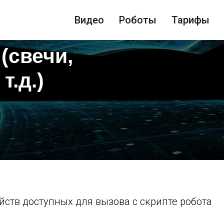
Видео
Роботы
Тарифы
(свечи,
т.д.)
йств доступных для вызова с скрипте робота