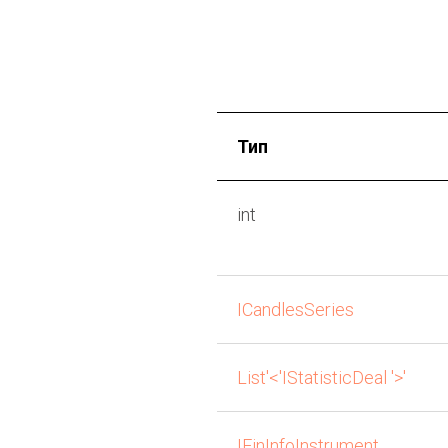
Тип
int
or
и
ICandlesSeries
List'<'IStatisticDeal '>'
IFinInfoInstrument