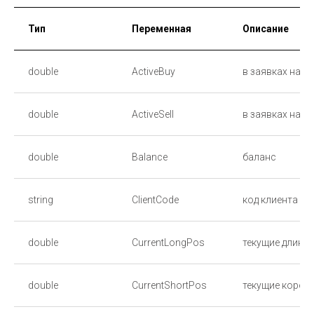
Тип
Переменная
Описание
double
ActiveBuy
в заявках на п
double
ActiveSell
в заявках на п
double
Balance
баланс
string
ClientCode
код клиента
double
CurrentLongPos
текущие длинн
double
CurrentShortPos
текущие корот