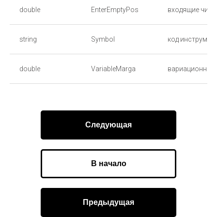
double
EnterEmptyPos
входящие чист
string
Symbol
код инструмен
double
VariableMarga
вариационная
Следующая
В начало
Предыдущая