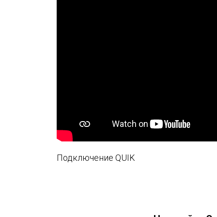
or
и
Подключение QUIK