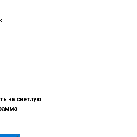
k
ть на светлую
грамма