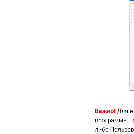
ИЕ
НИЕ
е
ем
ом
ьном
Важно!
Для н
программы по
либо Пользов