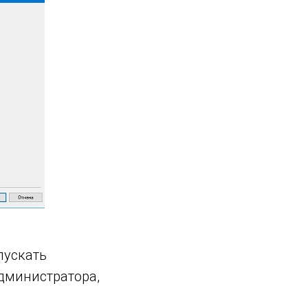
пускать
дминистратора,