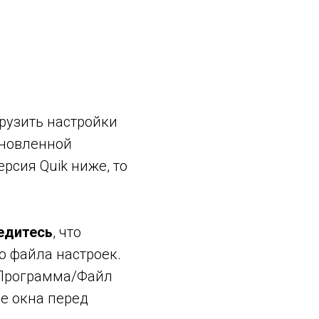
рузить настройки
ановленной
рсия Quik ниже, то
едитесь
, что
о файла настроек.
/Программа/Файл
се окна перед