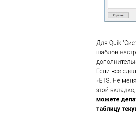
Для Quik "Си
шаблон настр
дополнительн
Если все сде
«ETS. Не мен
этой вкладке
можете делат
таблицу теку
,