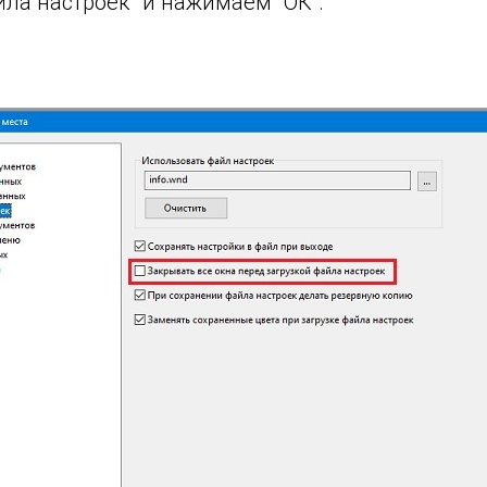
йла настроек" и нажимаем "ОК".