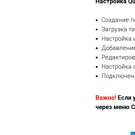
Настройка Qu
Создание п
Загрузка та
Настройка 
нных
Добавление
биржи
Редактиро
Настройка 
Подключени
Важно!
Если 
через меню 