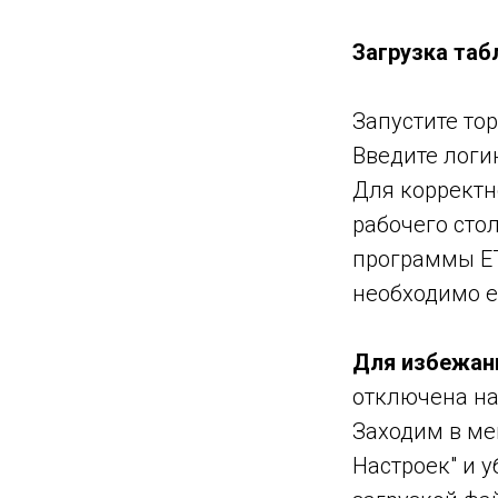
гии
Загрузка таб
йнера
Запустите то
Введите логи
Для корректн
рабочего сто
программы ETS
необходимо е
рытие
Для избежани
отключена на
Заходим в м
Настроек" и 