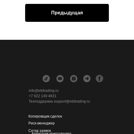
Предыдущая
info@etstrading.ru
+7 922 149 4831
Техподдержка support@etstrading.ru
Копировщик сделок
Риск-менеджер
Сетка заявок
Арбитраж криптовалют