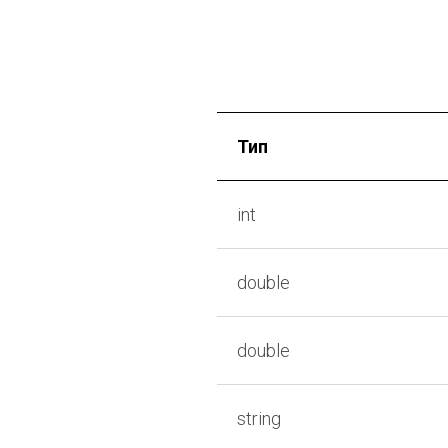
Тип
int
or
и
double
double
string