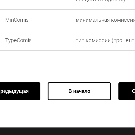
MinComis
минимальная комисси
TypeComis
тип комиссии (процент
редыдущая
В начало