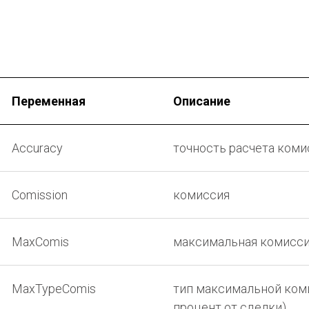
Переменная
Описание
Accuracy
точность расчета коми
Comission
комиссия
MaxComis
максимальная комисс
MaxTypeComis
тип максимальной коми
процент от сделки)