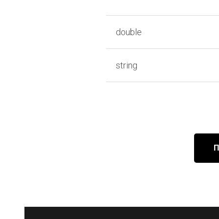
double
string
нных
биржи
П